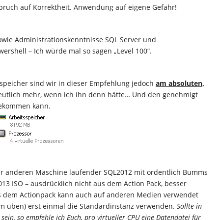
spruch auf Korrektheit. Anwendung auf eigene Gefahr!
sowie Administrationskenntnisse SQL Server und
ershell – Ich würde mal so sagen „Level 100“.
eicher sind wir in dieser Empfehlung jedoch
am absoluten,
 deutlich mehr, wenn ich ihn denn hätte… Und den genehmigt
 bekommen kann.
 einer anderen Maschine laufender SQL2012 mit ordentlich Bumms
13 ISO – ausdrücklich nicht aus dem Action Pack, besser
 dem Actionpack kann auch auf anderen Medien verwendet
zum üben) erst einmal die Standardinstanz verwenden.
Sollte in
ein, so empfehle ich Euch, pro virtueller CPU eine Datendatei für