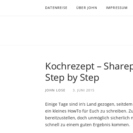
Zum
DATENREISE
ÜBER JOHN
IMPRESSUM
Inhalt
springen
JOHNLOSE
BEOBACHTUNG BEI DER WISSENSSUCHE IN ZE
Kochrezept – Sharepo
Step by Step
JOHN LOSE
3. JUNI 2015
Einige Tage sind in’s Land gezogen, seitdem 
ein kleines HowTo für Euch zu schreiben. Z
bereitzustellen, doch unmöglich sicherlich 
schnell zu einem guten Ergebnis kommen.