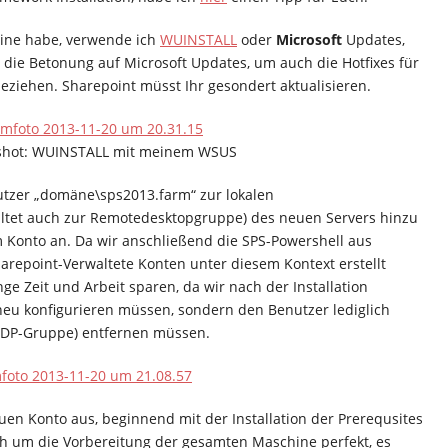
ine habe, verwende ich
WUINSTALL
oder
Microsoft
Updates,
gt die Betonung auf Microsoft Updates, um auch die Hotfixes für
eziehen. Sharepoint müsst Ihr gesondert aktualisieren.
nshot: WUINSTALL mit meinem WSUS
nutzer „domäne\sps2013.farm“ zur lokalen
altet auch zur Remotedesktopgruppe) des neuen Servers hinzu
Konto an. Da wir anschließend die SPS-Powershell aus
harepoint-Verwaltete Konten unter diesem Kontext erstellt
e Zeit und Arbeit sparen, da wir nach der Installation
neu konfigurieren müssen, sondern den Benutzer lediglich
 RDP-Gruppe) entfernen müssen.
euen Konto aus, beginnend mit der Installation der Prerequsites
ch um die Vorbereitung der gesamten Maschine perfekt, es