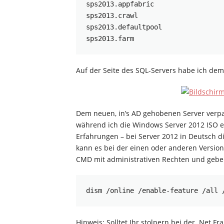
sps2013.appfabric

sps2013.crawl

sps2013.defaultpool

sps2013.farm
Auf der Seite des SQL-Servers habe ich de
Dem neuen, in’s AD gehobenen Server verpa
während ich die Windows Server 2012 ISO ei
Erfahrungen – bei Server 2012 in Deutsch 
kann es bei der einen oder anderen Version
CMD mit administrativen Rechten und gebe 
dism /online /enable-feature /all 
Hinweis: Solltet Ihr stolpern bei der .Net F