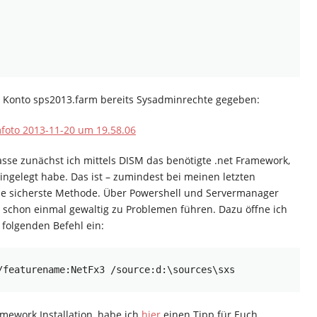
m Konto sps2013.farm bereits Sysadminrechte gegeben:
sse zunächst ich mittels DISM das benötigte .net Framework,
ngelegt habe. Das ist – zumindest bei meinen letzten
die sicherste Methode. Über Powershell und Servermanager
 schon einmal gewaltig zu Problemen führen. Dazu öffne ich
folgenden Befehl ein:
/featurename:NetFx3 /source:d:\sources\sxs
ramework Installation, habe ich
hier
einen Tipp für Euch.