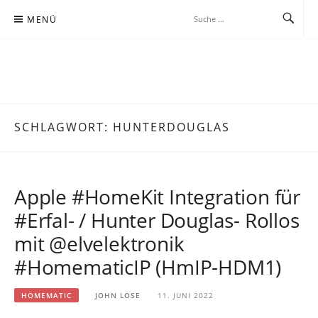
Zum
MENÜ
Inhalt
springen
JOHNLOSE.DE
BEOBACHTUNG BEI DER WISSENSSUCHE IN ZEITGEMÄSSER, MEIST K
ABELLOSER KOMMUNIKATION
SCHLAGWORT:
HUNTERDOUGLAS
Apple #HomeKit Integration für
#Erfal- / Hunter Douglas- Rollos
mit @elvelektronik
#HomematicIP (HmIP-HDM1)
HOMEMATIC
JOHN LOSE
11. JUNI 2022