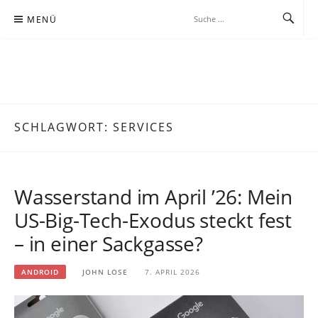
Zum
MENÜ
Inhalt
springen
JOHNLOSE.DE
BEOBACHTUNG BEI DER WISSENSSUCHE IN ZEITGEMÄSSER, MEIST K
ABELLOSER KOMMUNIKATION
SCHLAGWORT:
SERVICES
Wasserstand im April ’26: Mein
US-Big-Tech-Exodus steckt fest
– in einer Sackgasse?
ANDROID
JOHN LOSE
7. APRIL 2026