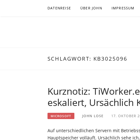
Zum
DATENREISE
ÜBER JOHN
IMPRESSUM
Inhalt
springen
JOHNLOSE
BEOBACHTUNG BEI DER WISSENSSUCHE IN ZE
SCHLAGWORT:
KB3025096
Kurznotiz: TiWorker.
eskaliert, Ursächlic
JOHN LOSE
17. OKTOBER 2
MICROSOFT
Auf unterschiedlichen Servern mit Betrieb
Hauptspeicher volläuft. Ursächlich sehe ic