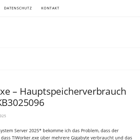
DATENSCHUTZ
KONTAKT
.DE
ITGEMÄSSER, MEIST KABELLOSER KOMMUNIKATION
exe – Hauptspeicherverbrauch
h KB3025096
025
ssystem Server 2025* bekomme ich das Problem, dass der
h, dass TIWorker.exe über mehrere Gigabyte verbraucht und das