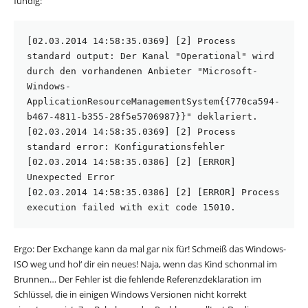
fündig:
[02.03.2014 14:58:35.0369] [2] Process 
standard output: Der Kanal "Operational" wird 
durch den vorhandenen Anbieter "Microsoft-
Windows-
ApplicationResourceManagementSystem{{770ca594-
b467-4811-b355-28f5e5706987}}" deklariert.

[02.03.2014 14:58:35.0369] [2] Process 
standard error: Konfigurationsfehler

[02.03.2014 14:58:35.0386] [2] [ERROR] 
Unexpected Error

[02.03.2014 14:58:35.0386] [2] [ERROR] Process 
execution failed with exit code 15010.
Ergo: Der Exchange kann da mal gar nix für! Schmeiß das Windows-
ISO weg und hol‘ dir ein neues! Naja, wenn das Kind schonmal im
Brunnen… Der Fehler ist die fehlende Referenzdeklaration im
Schlüssel, die in einigen Windows Versionen nicht korrekt