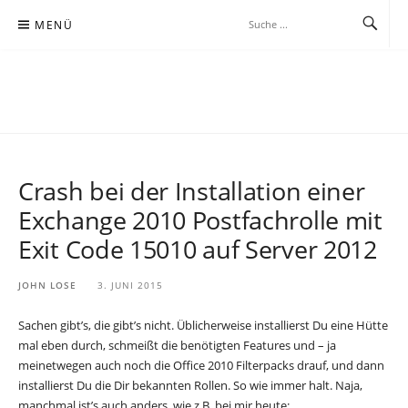
Zum
MENÜ
Inhalt
springen
JOHNLOSE.DE
BEOBACHTUNG BEI DER WISSENSSUCHE IN ZEITGEMÄSSER, MEIST K
ABELLOSER KOMMUNIKATION
Crash bei der Installation einer
Exchange 2010 Postfachrolle mit
Exit Code 15010 auf Server 2012
JOHN LOSE
3. JUNI 2015
Sachen gibt’s, die gibt’s nicht. Üblicherweise installierst Du eine Hütte
mal eben durch, schmeißt die benötigten Features und – ja
meinetwegen auch noch die Office 2010 Filterpacks drauf, und dann
installierst Du die Dir bekannten Rollen. So wie immer halt. Naja,
manchmal ist’s auch anders, wie z.B. bei mir heute: