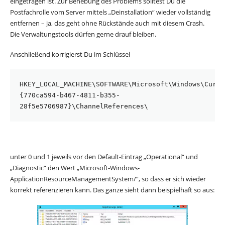
eingetragen ist. Zur Behebung des Problems solltest Du die
Postfachrolle vom Server mittels „Deinstallation“ wieder vollständig
entfernen – ja, das geht ohne Rückstände auch mit diesem Crash.
Die Verwaltungstools dürfen gerne drauf bleiben.
Anschließend korrigierst Du im Schlüssel
HKEY_LOCAL_MACHINE\SOFTWARE\Microsoft\Windows\Curre
{770ca594-b467-4811-b355-
28f5e5706987}\ChannelReferences\
unter 0 und 1 jeweils vor den Default-Eintrag „Operational“ und
„Diagnostic“ den Wert „Microsoft-Windows-
ApplicationResourceManagementSystem/“, so dass er sich wieder
korrekt referenzieren kann. Das ganze sieht dann beispielhaft so aus: