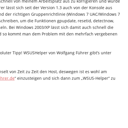
schnell von meinem Arbeitsplatz aus zu korrigieren und wurde
r lässt sich seit der Version 1.3 auch von der Konsole aus
und der richtigen Gruppenrichtlinie (Windows 7 UAC/Windows 7
 schreiben, um die Funktionen gpupdate, resetid, detectnow,
ln. Bei Windows 2003/XP lässt sich damit auch schnell die
und so kommt man dem Problem mit den mehrfach vergebenen
soluter Tipp! WSUSHelper von Wolfgang Führer gibt’s unter
elt von Zeit zu Zeit den Host, deswegen ist es wohl am
ehrer.de
“ einzusteigen und sich dann zum „WSUS-Helper“ zu