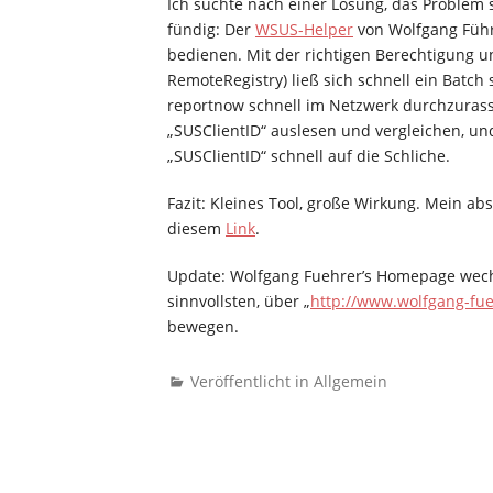
Ich suchte nach einer Lösung, das Problem 
fündig: Der
WSUS-Helper
von Wolfgang Führe
bedienen. Mit der richtigen Berechtigung 
RemoteRegistry) ließ sich schnell ein Batch
reportnow schnell im Netzwerk durchzurasse
„SUSClientID“ auslesen und vergleichen, 
„SUSClientID“ schnell auf die Schliche.
Fazit: Kleines Tool, große Wirkung. Mein ab
diesem
Link
.
Update: Wolfgang Fuehrer’s Homepage wechs
sinnvollsten, über „
http://www.wolfgang-fu
bewegen.
Veröffentlicht in Allgemein