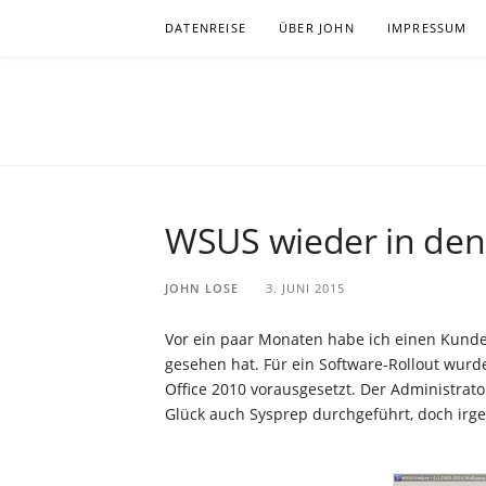
Zum
DATENREISE
ÜBER JOHN
IMPRESSUM
Inhalt
springen
JOHNLOSE
BEOBACHTUNG BEI DER WISSENSSUCHE IN ZE
WSUS wieder in de
JOHN LOSE
3. JUNI 2015
Vor ein paar Monaten habe ich einen Kunde
gesehen hat. Für ein Software-Rollout wurde
Office 2010 vorausgesetzt. Der Administrat
Glück auch Sysprep durchgeführt, doch irg