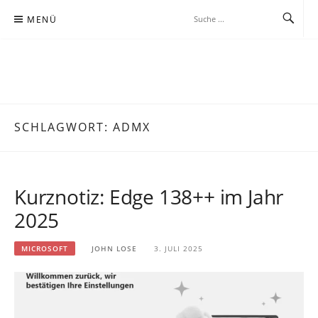
Zum
MENÜ
Inhalt
springen
JOHNLOSE.DE
BEOBACHTUNG BEI DER WISSENSSUCHE IN ZEITGEMÄSSER, MEIST K
ABELLOSER KOMMUNIKATION
SCHLAGWORT:
ADMX
Kurznotiz: Edge 138++ im Jahr
2025
MICROSOFT
JOHN LOSE
3. JULI 2025