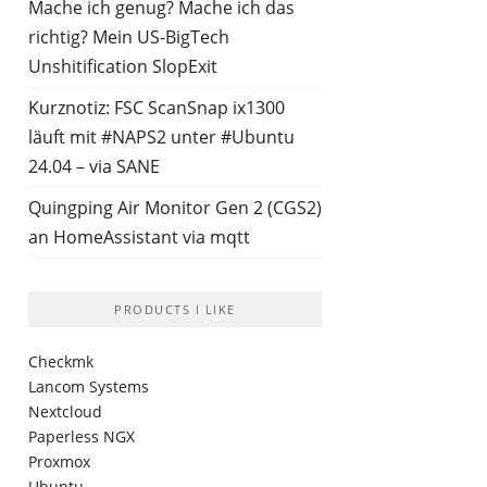
Mache ich genug? Mache ich das
richtig? Mein US-BigTech
Unshitification SlopExit
Kurznotiz: FSC ScanSnap ix1300
läuft mit #NAPS2 unter #Ubuntu
24.04 – via SANE
Quingping Air Monitor Gen 2 (CGS2)
an HomeAssistant via mqtt
PRODUCTS I LIKE
Checkmk
Lancom Systems
Nextcloud
Paperless NGX
Proxmox
Ubuntu