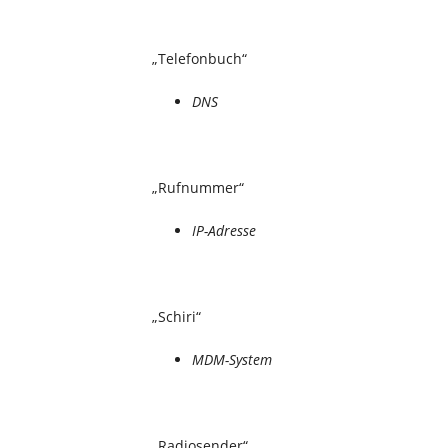
„Telefonbuch“
DNS
„Rufnummer“
IP-Adresse
„Schiri“
MDM-System
„Radiosender“