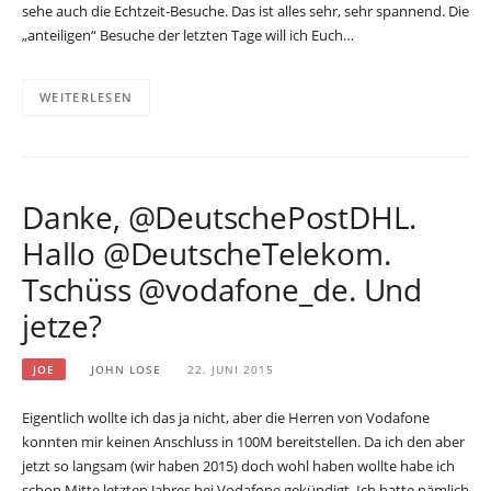
sehe auch die Echtzeit-Besuche. Das ist alles sehr, sehr spannend. Die
„anteiligen“ Besuche der letzten Tage will ich Euch…
WEITERLESEN
Danke, @DeutschePostDHL.
Hallo @DeutscheTelekom.
Tschüss @vodafone_de. Und
jetze?
JOE
JOHN LOSE
22. JUNI 2015
Eigentlich wollte ich das ja nicht, aber die Herren von Vodafone
konnten mir keinen Anschluss in 100M bereitstellen. Da ich den aber
jetzt so langsam (wir haben 2015) doch wohl haben wollte habe ich
schon Mitte letzten Jahres bei Vodafone gekündigt. Ich hatte nämlich