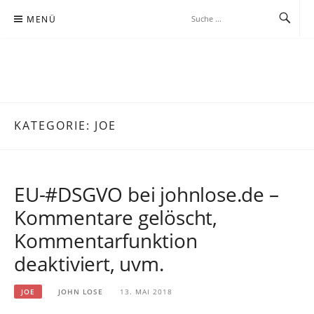
Zum
MENÜ
Inhalt
springen
JOHNLOSE.DE
BEOBACHTUNG BEI DER WISSENSSUCHE IN ZEITGEMÄSSER, MEIST K
ABELLOSER KOMMUNIKATION
KATEGORIE:
JOE
EU-#DSGVO bei johnlose.de –
Kommentare gelöscht,
Kommentarfunktion
deaktiviert, uvm.
JOE
JOHN LOSE
13. MAI 2018